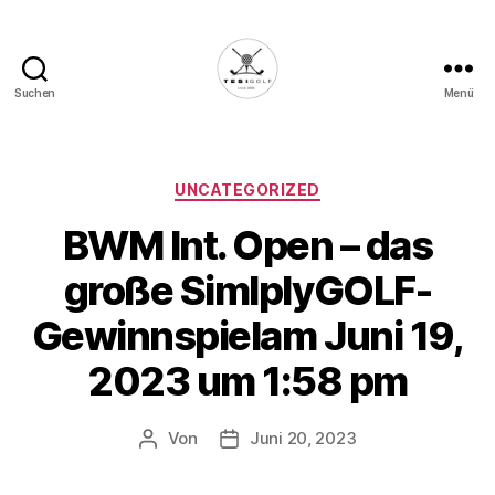
Suchen
Menü
Die
Golffabrik
-
Deine
Kategorien
UNCATEGORIZED
Plattform
BWM Int. Open – das
für
Golfbegeisterte!
große SimlplyGOLF-
Gewinnspielam Juni 19,
2023 um 1:58 pm
Von
Juni 20, 2023
Beitragsautor
Veröffentlichungsdatum