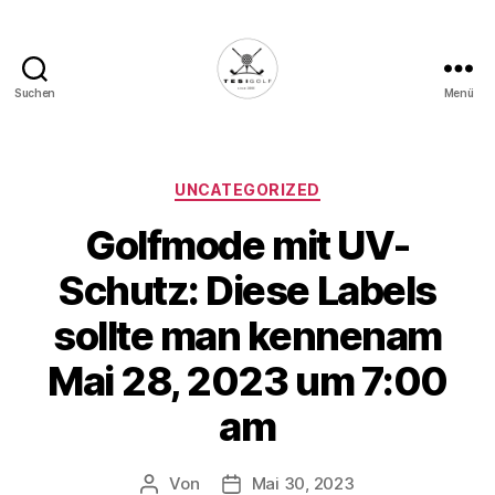
Suchen
Menü
Die
Golffabrik
-
Deine
Kategorien
UNCATEGORIZED
Plattform
Golfmode mit UV-
für
Golfbegeisterte!
Schutz: Diese Labels
sollte man kennenam
Mai 28, 2023 um 7:00
am
Von
Mai 30, 2023
Beitragsautor
Veröffentlichungsdatum