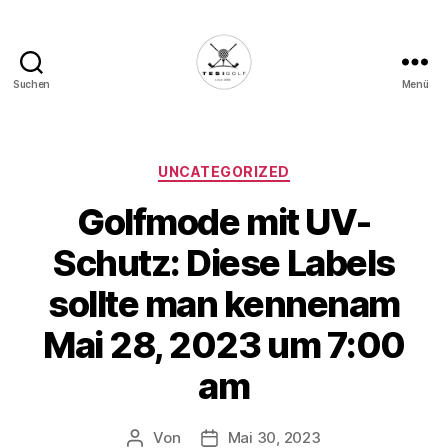
Suchen
Menü
Die
Golffabrik
-
Deine
Kategorien
UNCATEGORIZED
Plattform
Golfmode mit UV-
für
Golfbegeisterte!
Schutz: Diese Labels
sollte man kennenam
Mai 28, 2023 um 7:00
am
Von
Mai 30, 2023
Beitragsautor
Veröffentlichungsdatum