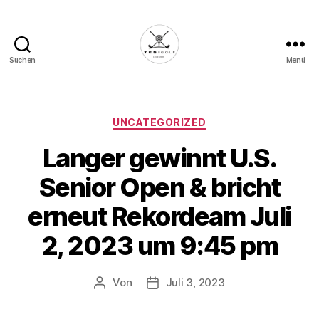
Suchen
Menü
Die
Golffabrik
-
Deine
Kategorien
UNCATEGORIZED
Plattform
Langer gewinnt U.S.
für
Golfbegeisterte!
Senior Open & bricht
erneut Rekordeam Juli
2, 2023 um 9:45 pm
Von
Juli 3, 2023
Beitragsautor
Veröffentlichungsdatum