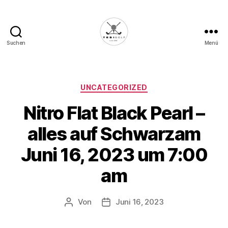
Suchen
Menü
Die
Golffabrik
-
Deine
Kategorien
UNCATEGORIZED
Plattform
Nitro Flat Black Pearl –
für
Golfbegeisterte!
alles auf Schwarzam
Juni 16, 2023 um 7:00
am
Von
Juni 16, 2023
Beitragsautor
Veröffentlichungsdatum