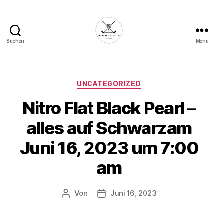
Suchen
Menü
Die
Golffabrik
-
Deine
Kategorien
UNCATEGORIZED
Plattform
Nitro Flat Black Pearl –
für
Golfbegeisterte!
alles auf Schwarzam
Juni 16, 2023 um 7:00
am
Von
Juni 16, 2023
Beitragsautor
Veröffentlichungsdatum