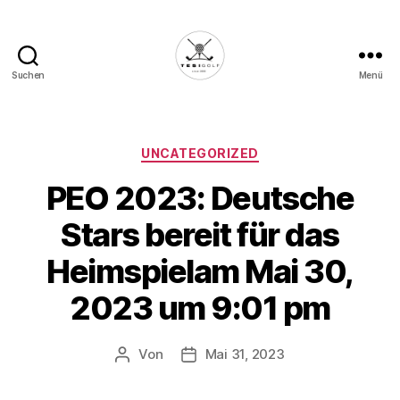
Suchen
Menü
Die
Golffabrik
-
Deine
Kategorien
UNCATEGORIZED
Plattform
PEO 2023: Deutsche
für
Golfbegeisterte!
Stars bereit für das
Heimspielam Mai 30,
2023 um 9:01 pm
Von
Mai 31, 2023
Beitragsautor
Veröffentlichungsdatum