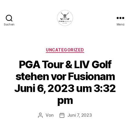
Suchen
Menü
Die
Golffabrik
-
Deine
Kategorien
UNCATEGORIZED
Plattform
PGA Tour & LIV Golf
für
Golfbegeisterte!
stehen vor Fusionam
Juni 6, 2023 um 3:32
pm
Von
Juni 7, 2023
Beitragsautor
Veröffentlichungsdatum